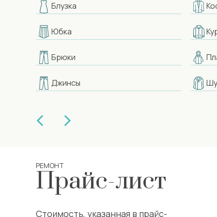
Блузка
Ко
Юбка
Ку
Брюки
Пл
Джинсы
Шу
РЕМОНТ
Прайс-лист
Стоимость, указанная в прайс-