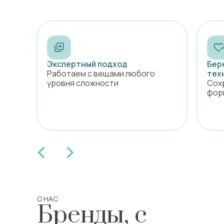
Экспертный подход
Бер
Работаем с вещами любого
тех
уровня сложности
Сох
фор
О НАС
Бренды, с